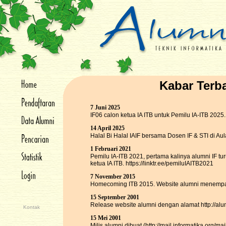
Kabar Terb
7 Juni 2025
IF06 calon ketua IA ITB untuk Pemilu IA-ITB 2025. ht
14 April 2025
Halal Bi Halal IAIF bersama Dosen IF & STI di Aul
1 Februari 2021
Pemilu IA-ITB 2021, pertama kalinya alumni IF tur
ketua IA ITB. https://linktr.ee/pemiluIAITB2021
7 November 2015
Homecoming ITB 2015. Website alumni menempati a
15 September 2001
Release website alumni dengan alamat http://alumni.
Kontak
15 Mei 2001
Milis alumni dibuat (http://mail.informatika.org/mai