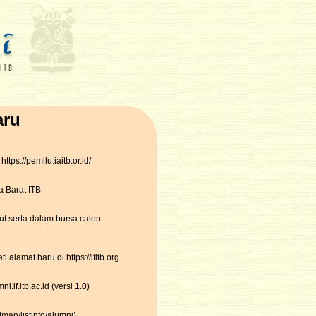
aru
tps://pemilu.iaitb.or.id/
a Barat ITB
ut serta dalam bursa calon
lamat baru di https://ifitb.org
if.itb.ac.id (versi 1.0)
lman/listinfo/alumni)