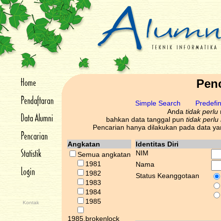
Pen
Simple Search
Predefi
Anda
tidak perlu
bahkan data tanggal pun
tidak perlu
Pencarian hanya dilakukan pada data yang
Angkatan
Identitas Diri
NIM
Semua angkatan
1981
Nama
1982
Status Keanggotaan
1983
1984
1985
Kontak
1985.brokenlock