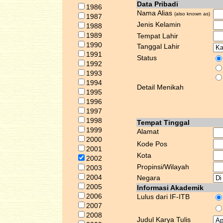
Data Pribadi
1986
Nama Alias
(also known as)
1987
Jenis Kelamin
1988
1989
Tempat Lahir
1990
Tanggal Lahir
1991
Status
1992
1993
1994
Detail Menikah
1995
1996
1997
1998
Tempat Tinggal
1999
Alamat
2000
Kode Pos
2001
Kota
2002
Propinsi/Wilayah
2003
2004
Negara
2005
Informasi Akademik
2006
Lulus dari IF-ITB
2007
2008
Judul Karya Tulis