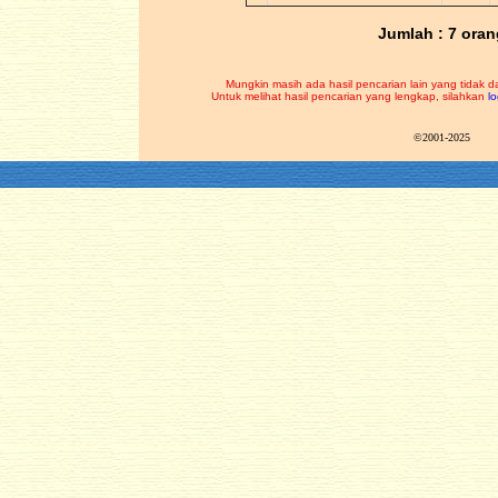
Jumlah : 7 oran
Mungkin masih ada hasil pencarian lain yang tidak d
Untuk melihat hasil pencarian yang lengkap, silahkan
lo
©2001-2025