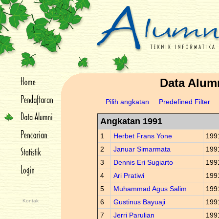
Data Alum
Pilih angkatan
Predefined Filter
Angkatan 1991
1
Herbet Frans Yone
199
2
Januar Simarmata
199
3
Dennis Eri Sugiarto
199
4
Ari Pratiwi
199
5
Muhammad Agus Salim
199
Kontak
6
Gustinus Bayuaji
199
7
Jerri Parulian
199