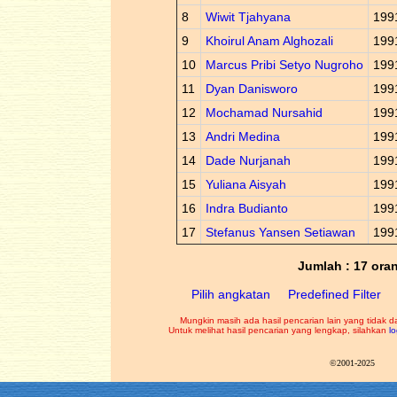
8
Wiwit Tjahyana
199
9
Khoirul Anam Alghozali
199
10
Marcus Pribi Setyo Nugroho
199
11
Dyan Danisworo
199
12
Mochamad Nursahid
199
13
Andri Medina
199
14
Dade Nurjanah
199
15
Yuliana Aisyah
199
16
Indra Budianto
199
17
Stefanus Yansen Setiawan
199
Jumlah : 17 ora
Pilih angkatan
Predefined Filter
Mungkin masih ada hasil pencarian lain yang tidak d
Untuk melihat hasil pencarian yang lengkap, silahkan
lo
©2001-2025