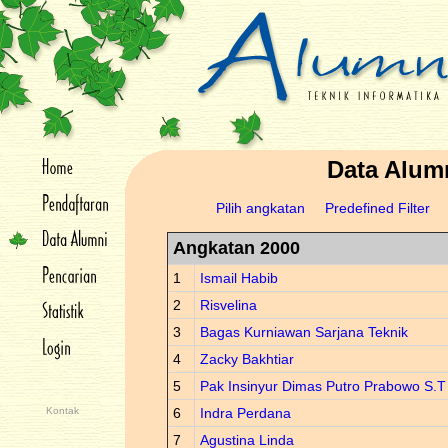
Data Alum
Pilih angkatan
Predefined Filter
Angkatan 2000
1
Ismail Habib
2
Risvelina
3
Bagas Kurniawan Sarjana Teknik
4
Zacky Bakhtiar
5
Pak Insinyur Dimas Putro Prabowo S.T
Kontak
6
Indra Perdana
7
Agustina Linda