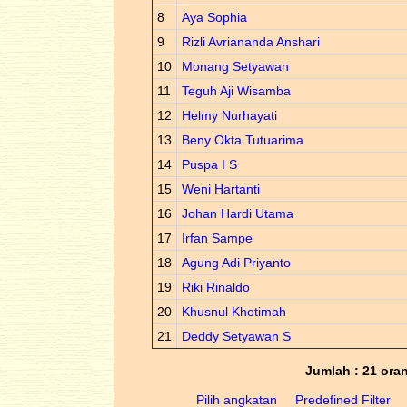
8
Aya Sophia
9
Rizli Avriananda Anshari
10
Monang Setyawan
11
Teguh Aji Wisamba
12
Helmy Nurhayati
13
Beny Okta Tutuarima
14
Puspa I S
15
Weni Hartanti
16
Johan Hardi Utama
17
Irfan Sampe
18
Agung Adi Priyanto
19
Riki Rinaldo
20
Khusnul Khotimah
21
Deddy Setyawan S
Jumlah : 21 ora
Pilih angkatan
Predefined Filter