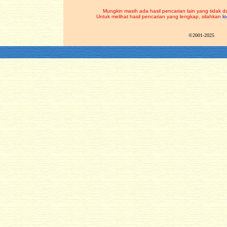
Mungkin masih ada hasil pencarian lain yang tidak d
Untuk melihat hasil pencarian yang lengkap, silahkan
lo
©2001-2025