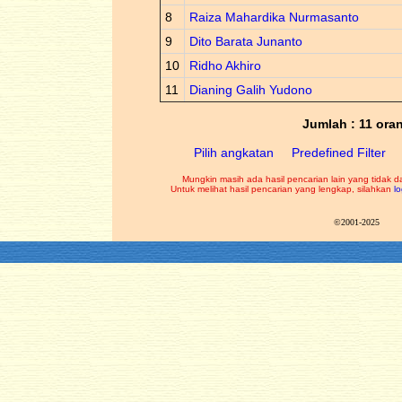
8
Raiza Mahardika Nurmasanto
9
Dito Barata Junanto
10
Ridho Akhiro
11
Dianing Galih Yudono
Jumlah : 11 ora
Pilih angkatan
Predefined Filter
Mungkin masih ada hasil pencarian lain yang tidak d
Untuk melihat hasil pencarian yang lengkap, silahkan
lo
©2001-2025