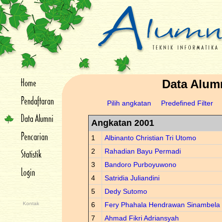
Data Alum
Pilih angkatan
Predefined Filter
Angkatan 2001
1
Albinanto Christian Tri Utomo
2
Rahadian Bayu Permadi
3
Bandoro Purboyuwono
4
Satridia Juliandini
5
Dedy Sutomo
Kontak
6
Fery Phahala Hendrawan Sinambela
7
Ahmad Fikri Adriansyah