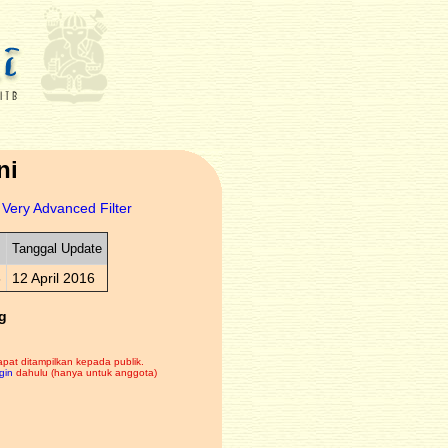
ni
Very Advanced Filter
Tanggal Update
6
12 April 2016
g
apat ditampilkan kepada publik.
gin
dahulu (hanya untuk anggota)