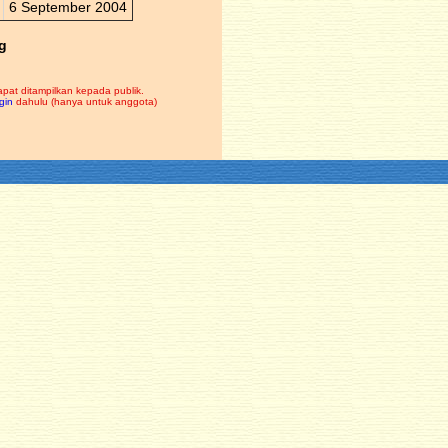
6 September 2004
g
apat ditampilkan kepada publik.
gin
dahulu (hanya untuk anggota)