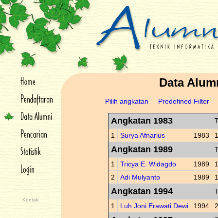
Data Alum
Pilih angkatan
Predefined Filter
Angkatan 1983
T
1
Surya Afnarius
1983
Angkatan 1989
T
1
Tricya E. Widagdo
1989
1
2
Adi Mulyanto
1989
Angkatan 1994
T
Kontak
1
Luh Joni Erawati Dewi
1994
2