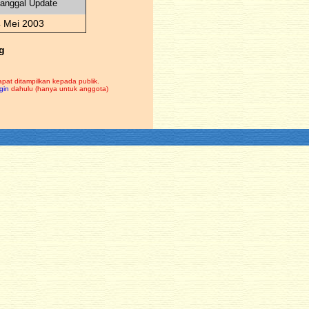
anggal Update
4 Mei 2003
g
apat ditampilkan kepada publik.
gin
dahulu (hanya untuk anggota)