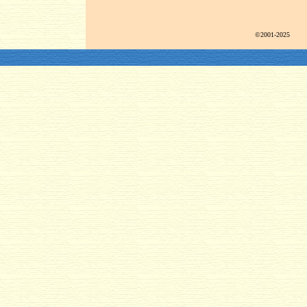
©2001-2025