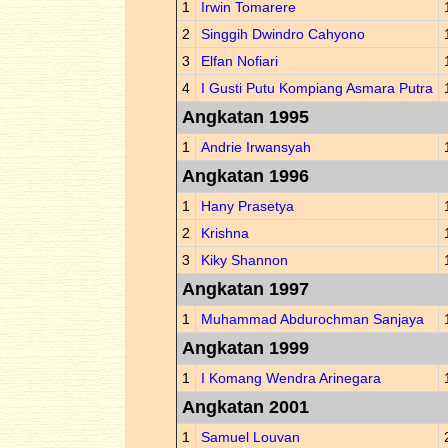
1
Irwin Tomarere
2
Singgih Dwindro Cahyono
3
Elfan Nofiari
4
I Gusti Putu Kompiang Asmara Putra
Angkatan 1995
1
Andrie Irwansyah
Angkatan 1996
1
Hany Prasetya
2
Krishna
3
Kiky Shannon
Angkatan 1997
1
Muhammad Abdurochman Sanjaya
Angkatan 1999
1
I Komang Wendra Arinegara
Angkatan 2001
1
Samuel Louvan