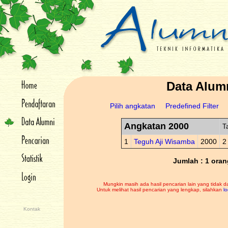
Data Alum
Pilih angkatan
Predefined Filter
Angkatan 2000
T
1
Teguh Aji Wisamba
2000
2
Jumlah : 1 oran
Mungkin masih ada hasil pencarian lain yang tidak d
Untuk melihat hasil pencarian yang lengkap, silahkan
lo
Kontak