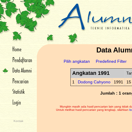
Data Alum
Pilih angkatan
Predefined Filter
Angkatan 1991
Tan
1
Dodong Cahyono
1991
15
Jumlah : 1 oran
Mungkin masih ada hasil pencarian lain yang tidak d
Untuk melihat hasil pencarian yang lengkap, silahkan
lo
Kontak