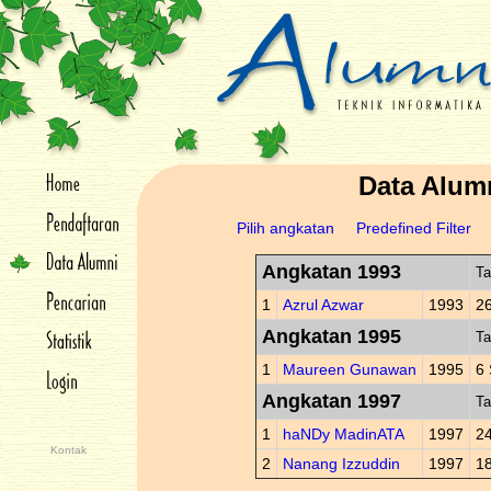
Data Alum
Pilih angkatan
Predefined Filter
Angkatan 1993
Ta
1
Azrul Azwar
1993
26
Angkatan 1995
Ta
1
Maureen Gunawan
1995
6
Angkatan 1997
Ta
1
haNDy MadinATA
1997
2
Kontak
2
Nanang Izzuddin
1997
1