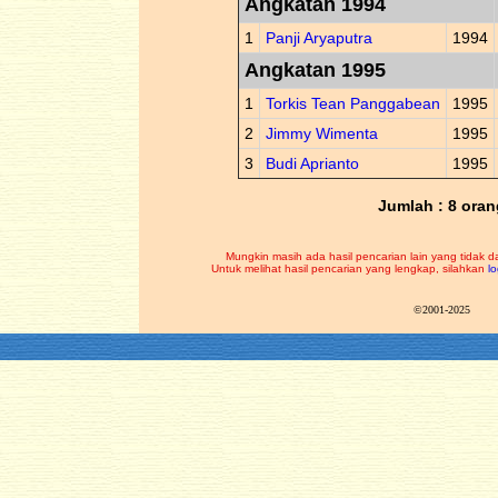
Angkatan 1994
1
Panji Aryaputra
1994
Angkatan 1995
1
Torkis Tean Panggabean
1995
2
Jimmy Wimenta
1995
3
Budi Aprianto
1995
Jumlah : 8 oran
Mungkin masih ada hasil pencarian lain yang tidak d
Untuk melihat hasil pencarian yang lengkap, silahkan
lo
©2001-2025