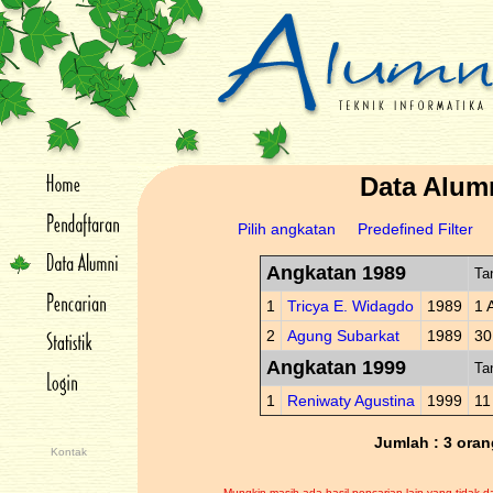
Data Alum
Pilih angkatan
Predefined Filter
Angkatan 1989
Ta
1
Tricya E. Widagdo
1989
1 
2
Agung Subarkat
1989
30
Angkatan 1999
Ta
1
Reniwaty Agustina
1999
11
Jumlah : 3 oran
Kontak
Mungkin masih ada hasil pencarian lain yang tidak d