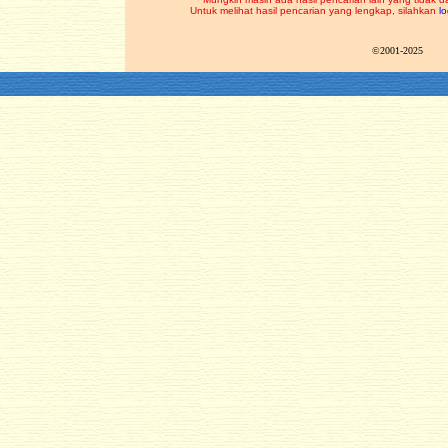
Untuk melihat hasil pencarian yang lengkap, silahkan
lo
©2001-2025