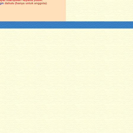
gin
dahulu (hanya untuk anggota)