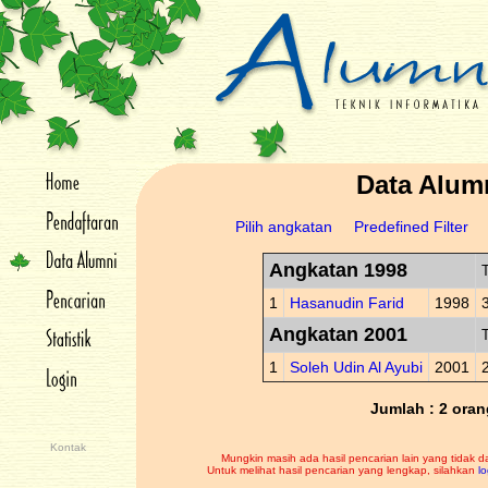
Data Alum
Pilih angkatan
Predefined Filter
Angkatan 1998
T
1
Hasanudin Farid
1998
Angkatan 2001
T
1
Soleh Udin Al Ayubi
2001
Jumlah : 2 oran
Kontak
Mungkin masih ada hasil pencarian lain yang tidak d
Untuk melihat hasil pencarian yang lengkap, silahkan
lo