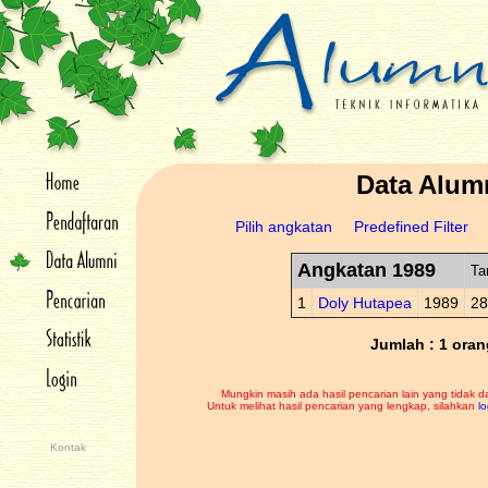
Data Alum
Pilih angkatan
Predefined Filter
Angkatan 1989
Ta
1
Doly Hutapea
1989
28
Jumlah : 1 oran
Mungkin masih ada hasil pencarian lain yang tidak d
Untuk melihat hasil pencarian yang lengkap, silahkan
lo
Kontak