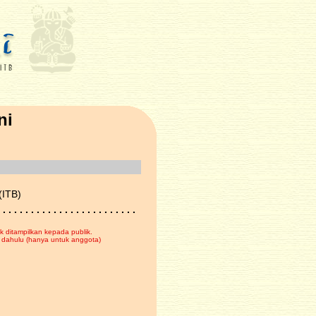
ni
(ITB)
 . . . . . . . . . . . . . . . . . . . . . . . .
k ditampilkan kepada publik.
dahulu (hanya untuk anggota)