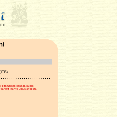
ni
(ITB)
 . . . . . . . . . . . . . . . . . . . . . . . .
k ditampilkan kepada publik.
dahulu (hanya untuk anggota)