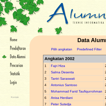
Data Alum
Pilih angkatan
Predefined Filter
Angkatan 2002
1
Fajri Hiza
2
Salma Desenta
3
Tantri Saraswati
4
Antonius Santoso
5
Mohammad Farid Taufiqurrohman
Kontak
6
Anisa Herdiani
7
Peter Sutedja