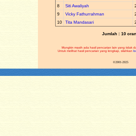
8
Siti Awaliyah
9
Vicky Fathurrahman
10
Tita Mandasari
Jumlah : 10 ora
Mungkin masih ada hasil pencarian lain yang tidak d
Untuk melihat hasil pencarian yang lengkap, silahkan
lo
©2001-2025